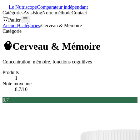
Le Nutriscope
Comparateur indépendant
Catégories
Avis
Blog
Notre méthode
Contact
Panier
Accueil
/
Catégories
/
Cerveau & Mémoire
Catégorie
🧠
Cerveau & Mémoire
Concentration, mémoire, fonctions cognitives
Produits
1
Note moyenne
8.7
/10
8.7