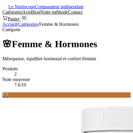
Le Nutriscope
Comparateur indépendant
Catégories
Avis
Blog
Notre méthode
Contact
Panier
Accueil
/
Catégories
/
Femme & Hormones
Catégorie
🌸
Femme & Hormones
Ménopause, équilibre hormonal et confort féminin
Produits
2
Note moyenne
7.6
/10
7.7