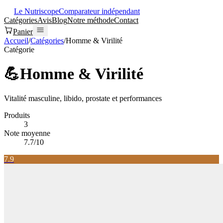
Le Nutriscope
Comparateur indépendant
Catégories
Avis
Blog
Notre méthode
Contact
Panier
Accueil
/
Catégories
/
Homme & Virilité
Catégorie
💪
Homme & Virilité
Vitalité masculine, libido, prostate et performances
Produits
3
Note moyenne
7.7
/10
7.9