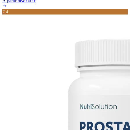
À partir de
49.00
€
7.4