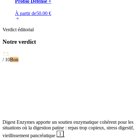
Probio Défense +
À partir de
50.00
€
Verdict éditorial
Notre verdict
7.5
/ 10
Bon
Digest Enzymes apporte un soutien enzymatique cohérent pour les
situations où la digestion patine : repas trop copieux, stress digestif,
1
vieillissement pancréatique
.