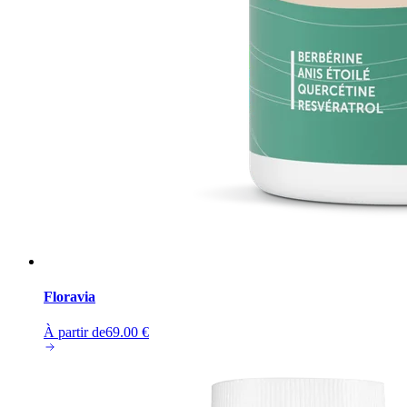
Floravia
À partir de
69.00
€