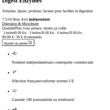
Digest Enzymes
Amylase, lipase, protéase, lactase pour faciliter la digestion
7.5
/10
·
Bon
·
Avis
indépendant
Digestion & Microbiote
Quantité
Plus vous prenez, moins ça coûte
1
boîte
40.00
€/u
3
boîtes
30.00
€/u
6
boîtes
25.00
€/u
90.00
€
−
30
€ économisés
Ajouter au panier
Notation indépendante
sans contrepartie commerciale
Sélection française
conforme normes UE
Garantie 180 jours
satisfait ou remboursé