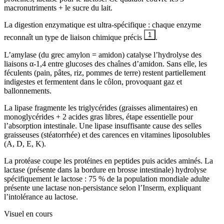
macronutriments + le sucre du lait.
La digestion enzymatique est ultra-spécifique : chaque enzyme
1
reconnaît un type de liaison chimique précis
.
L’amylase (du grec amylon = amidon) catalyse l’hydrolyse des
liaisons α-1,4 entre glucoses des chaînes d’amidon. Sans elle, les
féculents (pain, pâtes, riz, pommes de terre) restent partiellement
indigestes et fermentent dans le côlon, provoquant gaz et
ballonnements.
La lipase fragmente les triglycérides (graisses alimentaires) en
monoglycérides + 2 acides gras libres, étape essentielle pour
l’absorption intestinale. Une lipase insuffisante cause des selles
graisseuses (stéatorrhée) et des carences en vitamines liposolubles
(A, D, E, K).
La protéase coupe les protéines en peptides puis acides aminés. La
lactase (présente dans la bordure en brosse intestinale) hydrolyse
spécifiquement le lactose : 75 % de la population mondiale adulte
présente une lactase non-persistance selon l’Inserm, expliquant
l’intolérance au lactose.
Visuel en cours