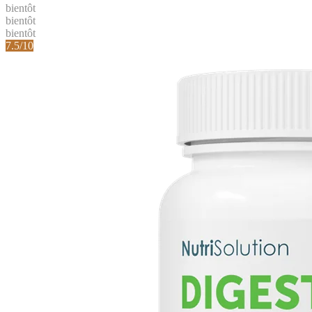
bientôt
bientôt
bientôt
7.5
/10