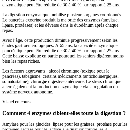
enzymatique peut être réduite de 30 à 40 % par rapport à 25 ans.
La digestion enzymatique mobilise plusieurs organes coordonnés.
Le pancréas exocrine produit la majorité des enzymes (amylase,
lipase, protéases) et les déverse dans le duodénum après chaque
repas.
Avec l’âge, cette production diminue progressivement selon les
études gastroentérologiques. À 65 ans, la capacité enzymatique
pancréatique peut être réduite de 30 à 40 % par rapport à 25 ans.
Cette baisse explique en partie pourquoi les seniors digèrent moins
bien les repas riches.
Les facteurs aggravants : alcool chronique (toxique pour le
pancréas), tabagisme, certains médicaments (anticholinergiques,
somatostatine), chirurgie digestive antérieure. Le stress chronique
altère également la production enzymatique via la régulation du
système nerveux autonome.
Visuel en cours
Comment 4 enzymes ciblent-elles toute la digestion ?
Amylase pour les glucides, lipase pour les graisses, protéase pour les
protéines, lactase pour le lactose. Ce quatuor couvre les 3