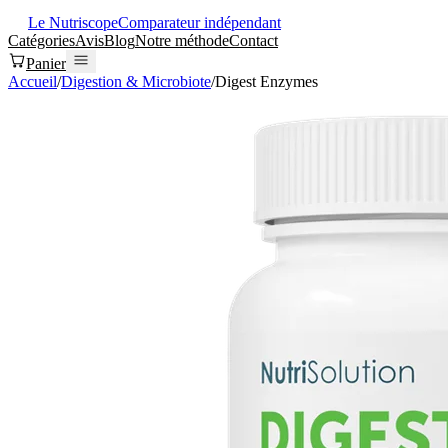
Le Nutriscope
Comparateur indépendant
Catégories
Avis
Blog
Notre méthode
Contact
Panier
Accueil
/
Digestion & Microbiote
/
Digest Enzymes