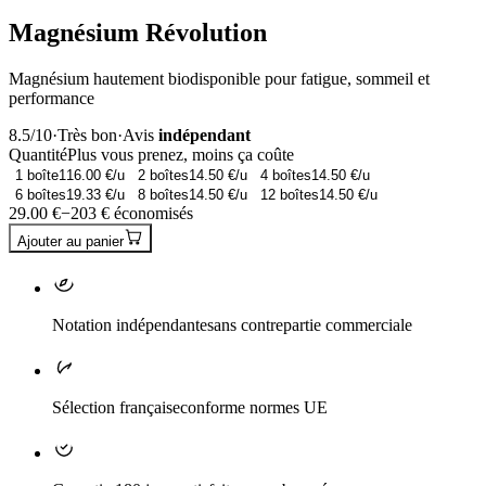
Magnésium Révolution
Magnésium hautement biodisponible pour fatigue, sommeil et
performance
8.5
/10
·
Très bon
·
Avis
indépendant
Quantité
Plus vous prenez, moins ça coûte
1
boîte
116.00
€/u
2
boîtes
14.50
€/u
4
boîtes
14.50
€/u
6
boîtes
19.33
€/u
8
boîtes
14.50
€/u
12
boîtes
14.50
€/u
29.00
€
−
203
€ économisés
Ajouter au panier
Notation indépendante
sans contrepartie commerciale
Sélection française
conforme normes UE