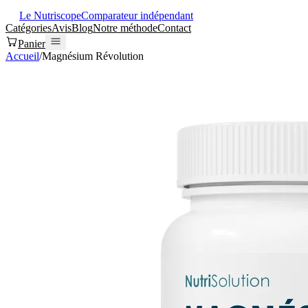
Le Nutriscope
Comparateur indépendant
Catégories
Avis
Blog
Notre méthode
Contact
Panier
Accueil
/
Magnésium Révolution