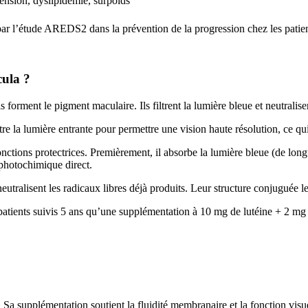
ension, dyslipidémie, surpoids
par l’étude AREDS2 dans la prévention de la progression chez les patie
cula ?
forment le pigment maculaire. Ils filtrent la lumière bleue et neutralisen
e la lumière entrante pour permettre une vision haute résolution, ce qu
nctions protectrices. Premièrement, il absorbe la lumière bleue (de lon
s photochimique direct.
tralisent les radicaux libres déjà produits. Leur structure conjuguée le
ents suivis 5 ans qu’une supplémentation à 10 mg de lutéine + 2 mg d
a supplémentation soutient la fluidité membranaire et la fonction visuel