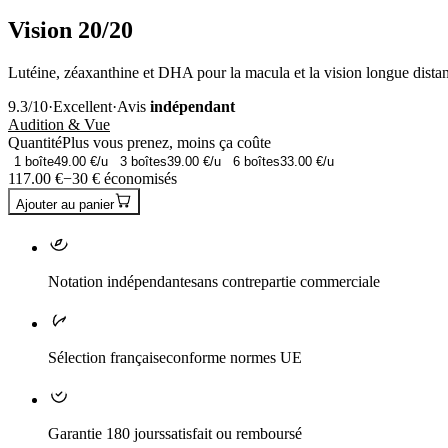
Vision 20/20
Lutéine, zéaxanthine et DHA pour la macula et la vision longue dista
9.3
/10
·
Excellent
·
Avis
indépendant
Audition & Vue
Quantité
Plus vous prenez, moins ça coûte
1
boîte
49.00
€/u
3
boîtes
39.00
€/u
6
boîtes
33.00
€/u
117.00
€
−
30
€ économisés
Ajouter au panier
Notation indépendante
sans contrepartie commerciale
Sélection française
conforme normes UE
Garantie 180 jours
satisfait ou remboursé