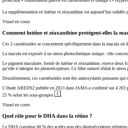
protection • Alimentation pauvre en caroténoïdes et oméga-3 • Hypert
La supplémentation en lutéine et zéaxanthine est aujourd’hui validée 
Visuel en cours
Comment lutéine et zéaxanthine protègent-elles la ma
Ces 2 caroténoïdes se concentrent spécifiquement dans la macula où ils 
La macula est exposée à un stress photochimique unique : elle concentr
Le pigment maculaire, formé de lutéine et zéaxanthine, exerce deux fo
qu’elle n’atteigne les photorécepteurs. Ce filtre naturel réduit le stres
Deuxièmement, ces caroténoïdes sont des antioxydants puissants qui neu
L’étude AREDS2 publiée en 2013 dans JAMA a confirmé sur 4 203 pati
1
25 % selon les sous-groupes
.
Visuel en cours
Quel rôle pour le DHA dans la rétine ?
Le DHA constitue 60 % des acides gras des photorécepteurs rétiniens. S