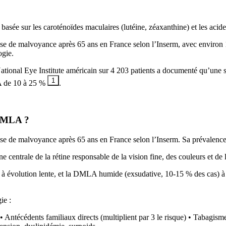
 basée sur les caroténoïdes maculaires (lutéine, zéaxanthine) et les acide
e de malvoyance après 65 ans en France selon l’Inserm, avec environ 1,
ogie.
onal Eye Institute américain sur 4 203 patients a documenté qu’une s
1
LA de 10 à 25 %
.
 DMLA ?
se de malvoyance après 65 ans en France selon l’Inserm. Sa prévalence 
entrale de la rétine responsable de la vision fine, des couleurs et de 
 évolution lente, et la DMLA humide (exsudative, 10-15 % des cas) à é
ie :
) • Antécédents familiaux directs (multiplient par 3 le risque) • Tabagism