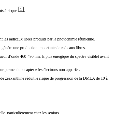
1
nts à risque
.
t les radicaux libres produits par la photochimie rétinienne.
i génère une production importante de radicaux libres.
gueur d’onde 460-490 nm, la plus énergique du spectre visible) avant
ur permet de « capter » les électrons non appariés.
e zéaxanthine réduit le risque de progression de la DMLA de 10 à
le, particulièrement chez les seniors.