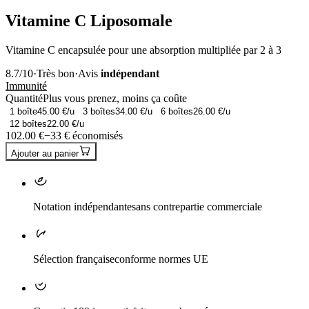
Vitamine C Liposomale
Vitamine C encapsulée pour une absorption multipliée par 2 à 3
8.7
/10
·
Très bon
·
Avis
indépendant
Immunité
Quantité
Plus vous prenez, moins ça coûte
1
boîte
45.00
€/u
3
boîtes
34.00
€/u
6
boîtes
26.00
€/u
12
boîtes
22.00
€/u
102.00
€
−
33
€ économisés
Ajouter au panier
Notation indépendante
sans contrepartie commerciale
Sélection française
conforme normes UE