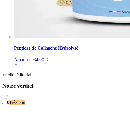
Peptides de Collagène Hydrolysé
À partir de
34.00
€
Verdict éditorial
Notre verdict
8.7
/ 10
Très bon