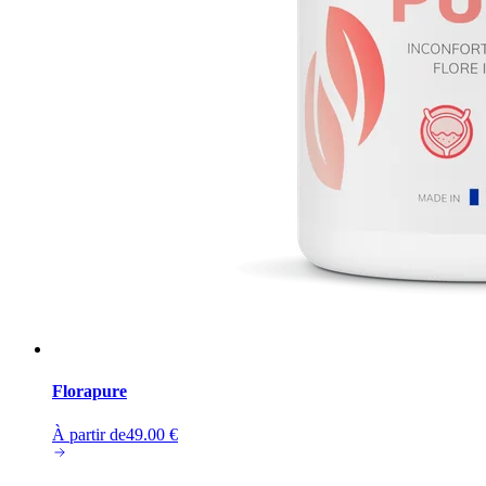
Florapure
À partir de
49.00
€