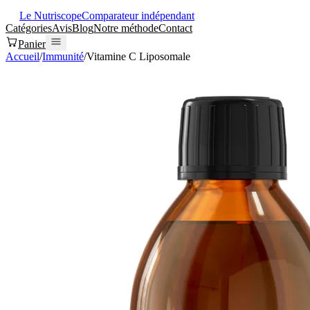
Le Nutriscope
Comparateur indépendant
Catégories
Avis
Blog
Notre méthode
Contact
Panier
Accueil
/
Immunité
/
Vitamine C Liposomale