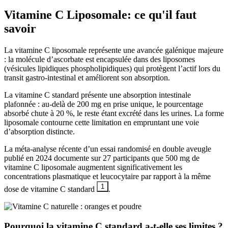
Vitamine C Liposomale
: ce qu'il faut
savoir
La vitamine C liposomale représente une avancée galénique majeure
: la molécule d’ascorbate est encapsulée dans des liposomes
(vésicules lipidiques phospholipidiques) qui protègent l’actif lors du
transit gastro-intestinal et améliorent son absorption.
La vitamine C standard présente une absorption intestinale
plafonnée : au-delà de 200 mg en prise unique, le pourcentage
absorbé chute à 20 %, le reste étant excrété dans les urines. La forme
liposomale contourne cette limitation en empruntant une voie
d’absorption distincte.
La méta-analyse récente d’un essai randomisé en double aveugle
publié en 2024 documente sur 27 participants que 500 mg de
vitamine C liposomale augmentent significativement les
concentrations plasmatique et leucocytaire par rapport à la même
1
dose de vitamine C standard
.
Pourquoi la vitamine C standard a-t-elle ses limites ?