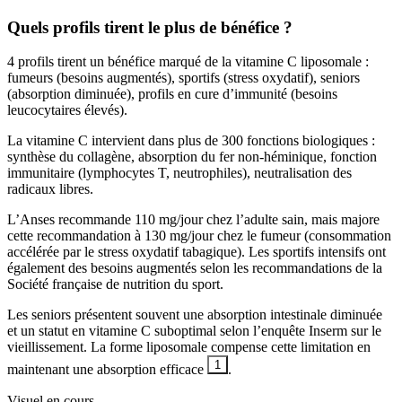
Quels profils tirent le plus de bénéfice ?
4 profils tirent un bénéfice marqué de la vitamine C liposomale :
fumeurs (besoins augmentés), sportifs (stress oxydatif), seniors
(absorption diminuée), profils en cure d’immunité (besoins
leucocytaires élevés).
La vitamine C intervient dans plus de 300 fonctions biologiques :
synthèse du collagène, absorption du fer non-héminique, fonction
immunitaire (lymphocytes T, neutrophiles), neutralisation des
radicaux libres.
L’Anses recommande 110 mg/jour chez l’adulte sain, mais majore
cette recommandation à 130 mg/jour chez le fumeur (consommation
accélérée par le stress oxydatif tabagique). Les sportifs intensifs ont
également des besoins augmentés selon les recommandations de la
Société française de nutrition du sport.
Les seniors présentent souvent une absorption intestinale diminuée
et un statut en vitamine C suboptimal selon l’enquête Inserm sur le
vieillissement. La forme liposomale compense cette limitation en
1
maintenant une absorption efficace
.
Visuel en cours